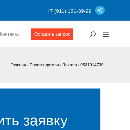
+7 (911) 161-39-99
Контакты
Оставить запрос
Главная
/
Производители
/
Rexroth
/
0531014730
ить заявку