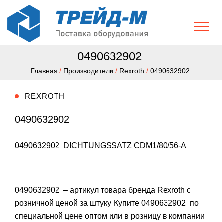
0490632902
Главная
/
Производители
/
Rexroth
/
0490632902
REXROTH
0490632902
0490632902 DICHTUNGSSATZ CDM1/80/56-A
0490632902 – артикул товара бренда Rexroth с
розничной ценой за штуку. Купите 0490632902 по
специальной цене оптом или в розницу в компании