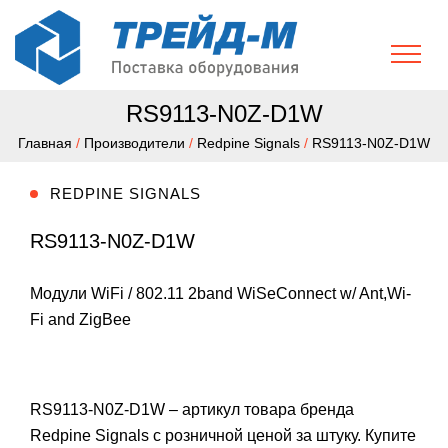
RS9113-N0Z-D1W
Главная
/
Производители
/
Redpine Signals
/
RS9113-N0Z-D1W
REDPINE SIGNALS
RS9113-N0Z-D1W
Модули WiFi / 802.11 2band WiSeConnect w/ Ant,Wi-
Fi and ZigBee
RS9113-N0Z-D1W – артикул товара бренда
Redpine Signals с розничной ценой за штуку. Купите