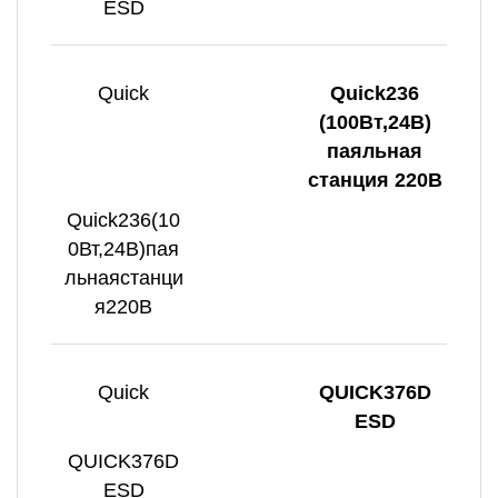
ESD
Quick
Quick236
(100Вт,24В)
паяльная
станция 220В
Quick236(10
0Вт,24В)пая
льнаястанци
я220В
Quick
QUICK376D
ESD
QUICK376D
ESD