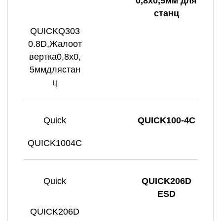
0,8x0,5мм для
станц
QUICKQ303
0.8D,Жалоот
вертка0,8x0,
5ммдлястан
ц
Quick
QUICK100-4C
QUICK1004C
Quick
QUICK206D
ESD
QUICK206D