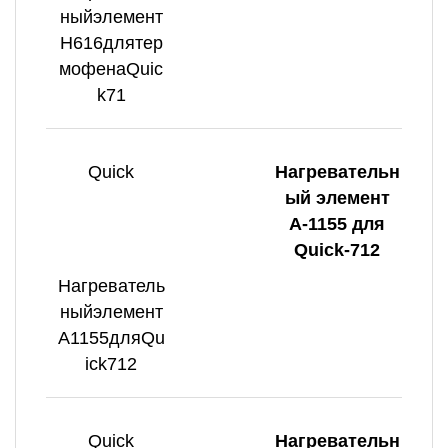
ныйэлемент
H616длятер
мофенаQuic
k71
Quick
Нагревательн
ый элемент
А-1155 для
Quick-712
Нагреватель
ныйэлемент
А1155дляQu
ick712
Quick
Нагревательн