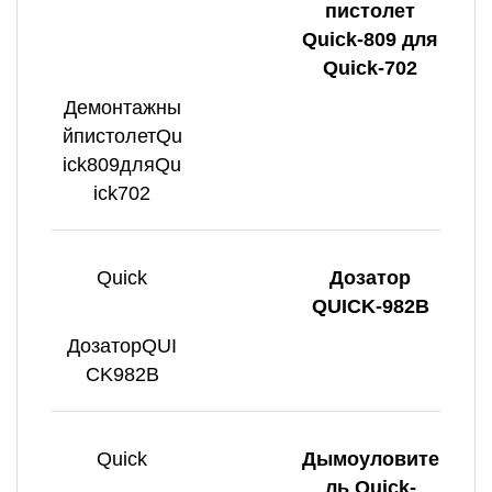
пистолет
Quick-809 для
Quick-702
Демонтажны
йпистолетQu
ick809дляQu
ick702
Quick
Дозатор
QUICK-982B
ДозаторQUI
CK982B
Quick
Дымоуловите
ль Quick-