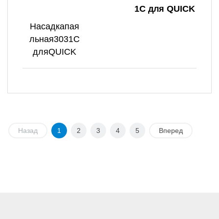
1C для QUICK
Насадкапая
льная3031C
дляQUICK
Назад
1
2
3
4
5
Вперед