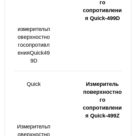
го
сопротивлени
я Quick-499D
измерительп
оверхностно
госопротивл
енияQuick49
9D
Quick
Измеритель
поверхностно
го
сопротивлени
я Quick-499Z
Измерительп
оверхностно