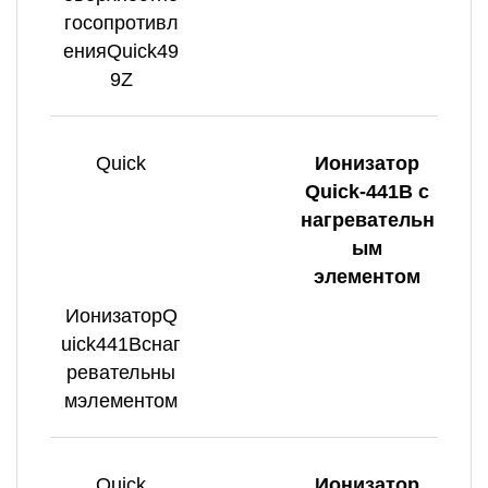
госопротивл
енияQuick49
9Z
Quick
Ионизатор
Quick-441B с
нагревательн
ым
элементом
ИонизаторQ
uick441Bснаг
ревательны
мэлементом
Quick
Ионизатор