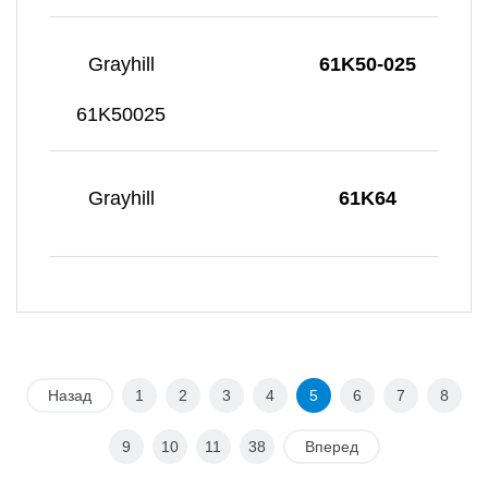
Grayhill
61K50-025
61K50025
Grayhill
61K64
Назад
1
2
3
4
5
6
7
8
9
10
11
38
Вперед