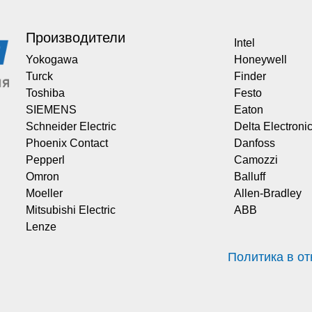
Производители
Intel
Yokogawa
Honeywell
Turck
Finder
Toshiba
Festo
SIEMENS
Eaton
Schneider Electric
Delta Electroni
Phoenix Contact
Danfoss
Pepperl
Camozzi
Omron
Balluff
Moeller
Allen-Bradley
Mitsubishi Electric
ABB
Lenze
Политика в о