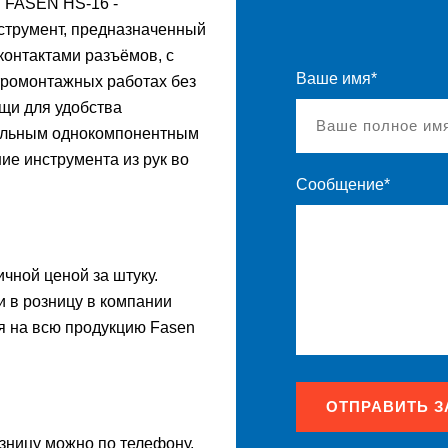
 FASEN HS-16 -
струмент, предназначенный
контактами разъёмов, с
Ваше имя*
тромонтажных работах без
щи для удобства
иальным однокомпонентным
е инструмента из рук во
Сообщение*
ичной ценой за штуку.
и в розницу в компании
я на всю продукцию Fasen
ОТПРАВИТЬ З
озницу можно по телефону,