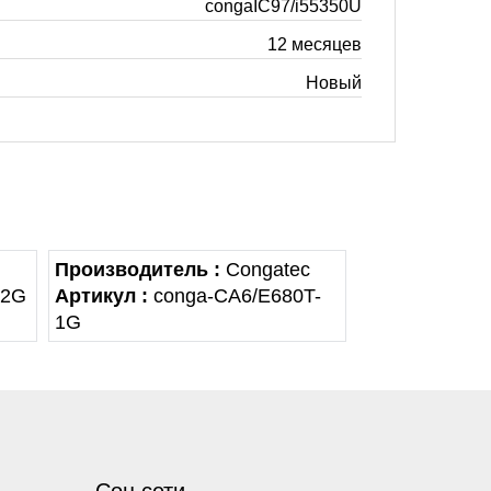
congaIC97/i55350U
12 месяцев
Новый
Производитель :
Congatec
-2G
Артикул :
conga-CA6/E680T-
1G