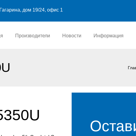
Гагарина, дом 19/24, офис 1
ая
Производители
Новости
Информация
0U
Гла
-5350U
Остав