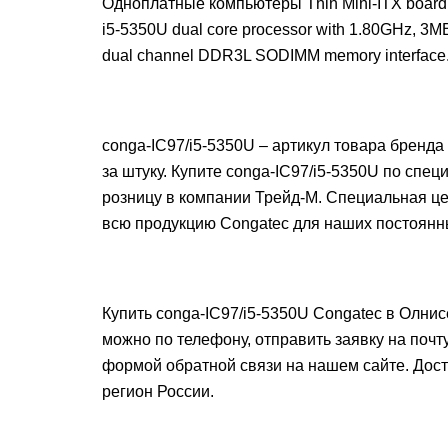
Одноплатные компьютеры Thin Mini-ITX board b
i5-5350U dual core processor with 1.80GHz, 3
dual channel DDR3L SODIMM memory interface
conga-IC97/i5-5350U – артикул товара бренда
за штуку. Купите conga-IC97/i5-5350U по спец
розницу в компании Трейд-М. Специальная це
всю продукцию Congatec для наших постоянн
Купить conga-IC97/i5-5350U Congatec в Олнис
можно по телефону, отправить заявку на почт
формой обратной связи на нашем сайте. Дос
регион России.