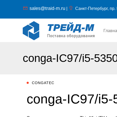
sales@traid-m.ru
|
Санкт-Петербург, пр. 
Главн
conga-IC97/i5-535
CONGATEC
conga-IC97/i5