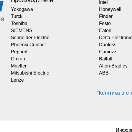
Производители
Intel
Yokogawa
Honeywell
Turck
Finder
Toshiba
Festo
SIEMENS
Eaton
Schneider Electric
Delta Electroni
Phoenix Contact
Danfoss
Pepperl
Camozzi
Omron
Balluff
Moeller
Allen-Bradley
Mitsubishi Electric
ABB
Lenze
Политика в о
Информ