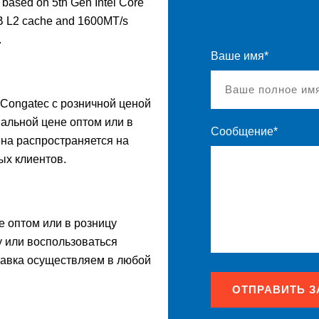
ased on 5th Gen Intel Core
MB L2 cache and 1600MT/s
.
Ваше имя*
 Congatec с розничной ценой
иальной цене оптом или в
Сообщение*
на распространяется на
ых клиентов.
е оптом или в розницу
у или воспользоваться
тавка осуществляем в любой
ОТПРАВИТЬ З