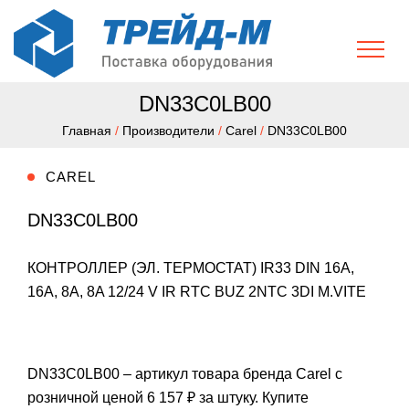
DN33C0LB00
Главная
/
Производители
/
Carel
/
DN33C0LB00
CAREL
DN33C0LB00
КОНТРОЛЛЕР (ЭЛ. ТЕРМОСТАТ) IR33 DIN 16A,
16A, 8A, 8A 12/24 V IR RTC BUZ 2NTC 3DI M.VITE
DN33C0LB00 – артикул товара бренда Carel с
розничной ценой 6 157 ₽ за штуку. Купите