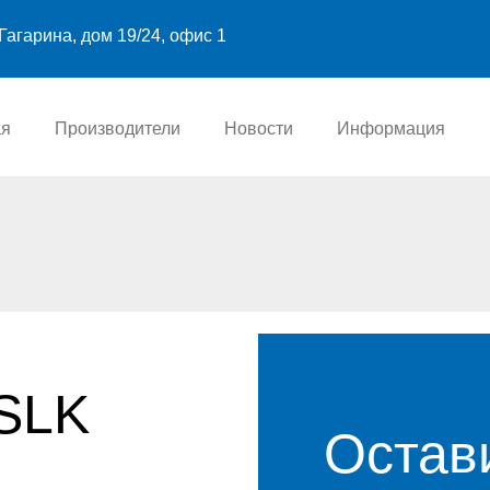
Гагарина, дом 19/24, офис 1
ая
Производители
Новости
Информация
PSLK
Остав